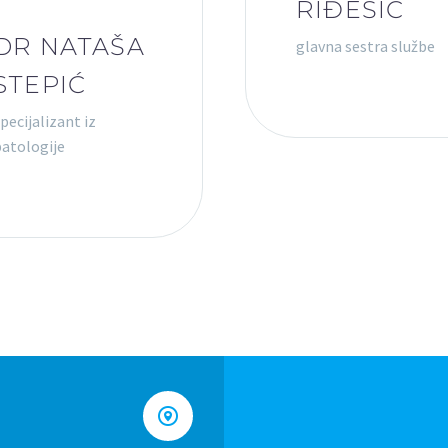
RIĐEŠIĆ
DR NATAŠA
glavna sestra službe
STEPIĆ
pecijalizant iz
patologije

