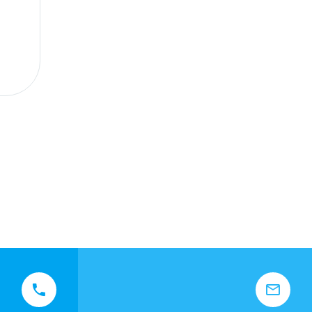



