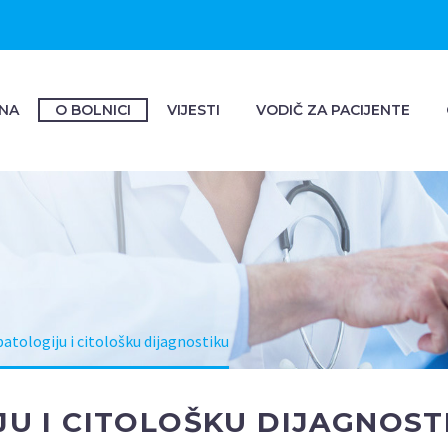
NA
O BOLNICI
VIJESTI
VODIČ ZA PACIJENTE
PATOLOGIJU I 
KU
patologiju i citološku dijagnostiku
JU I CITOLOŠKU DIJAGNOST