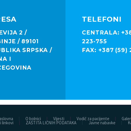
RESA
TELEFONI
EVIJA 2 /
CENTRALA: +38
INJE / 89101
223-755
BLIKA SRPSKA /
FAX: +387 (59) 
A I
CEGOVINA
aslovna
O bolnici
Vijesti
Vodič za pacijente
Galer
i linkovi
ZAŠTITA LIČNIH PODATAKA
Javne nabavke
K