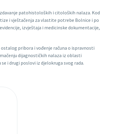
 izdavanje patohistoloških i citoloških nalaza. Kod
ize i vještačenja za vlastite potrebe Bolnice i po
evidencije, izvještaja i medicinske dokumentacije,
 ostalog pribora i vođenje računa o ispravnosti
mačenju dijagnostičkih nalaza iz oblasti
se i drugi poslovi iz djelokruga svog rada.