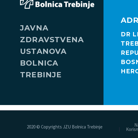
AD
JAVNA
DR L
ZDRAVSTVENA
TREB
USTANOVA
REPU
BOLNICA
BOSN
HER
TREBINJE
N
2020 © Copyrights JZU Bolnica Trebinje
Korisn