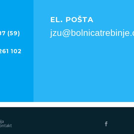
EL. POŠTA
jzu@bolnicatrebinje
7 (59)
261 102
ija
ontakt