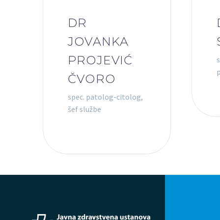
DR
JOVANKA
PROJEVIĆ
s
ČVORO
spec. patolog-citolog,
šef službe