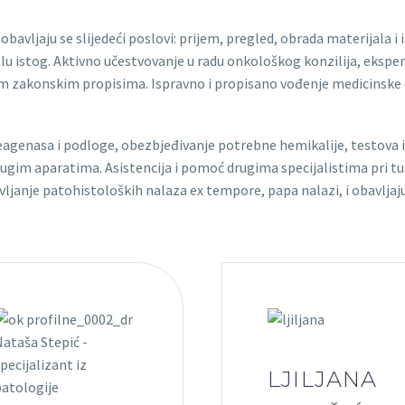
 obavljaju se slijedeći poslovi: prijem, pregled, obrada materijala i
lu istog. Aktivno učestvovanje u radu onkološkog konzilija, ekspert
ćim zakonskim propisima. Ispravno i propisano vođenje medicinske 
eagenasa i podloge, obezbjeđivanje potrebne hemikalije, testova i
rugim aparatima. Asistencija i pomoć drugima specijalistima pri tu
vljanje patohistoloških nalaza ex tempore, papa nalazi, i obavljaju 
LJILJANA